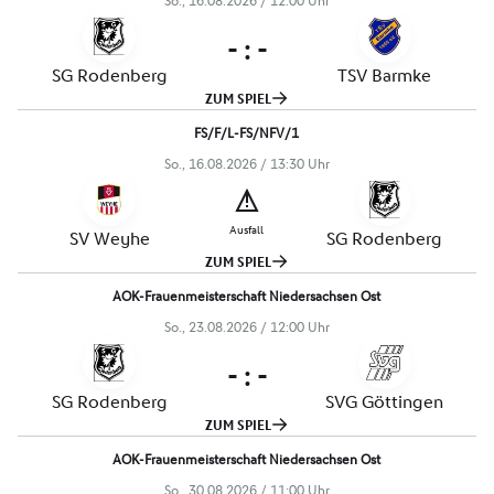
., 
/

Uhr
  
 
 
ZUM SPIEL
​​​​​
., 
/

Uhr

 
 
ZUM SPIEL
​  
., 
/

Uhr
  
 
 
ZUM SPIEL
​  
., 
/

Uhr