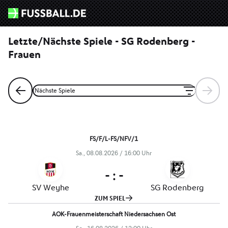
Letzte/Nächste Spiele - SG Rodenberg -
Frauen
Nächste Spiele
​​​​​
., 
/

Uhr
  
 
 
ZUM SPIEL
​  