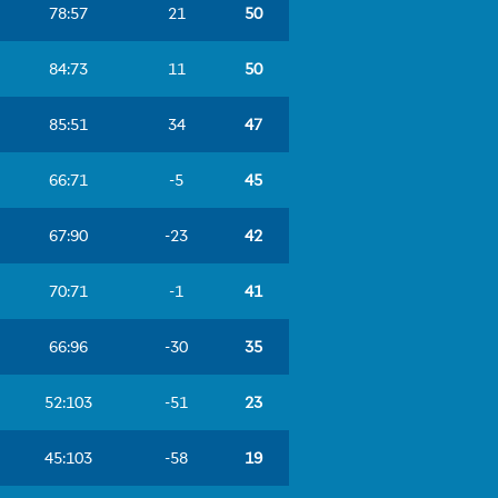










​


​


​


​


​


​
