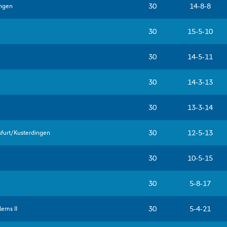

--


--

--

--

--

--
​

--

--

--
 