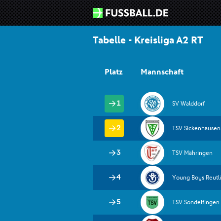
Tabelle - Kreisliga A2 RT
Platz
Mannschaft

 

 

 

  

  