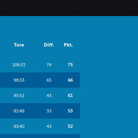
Tore
Diff.
Pkt.














