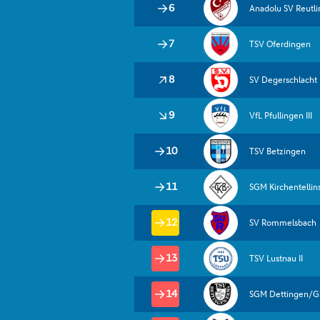

  

 

 

  

 

 

 

  

 ​