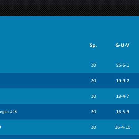
Sp.
G-U-V

--

--

--

--
 

--
